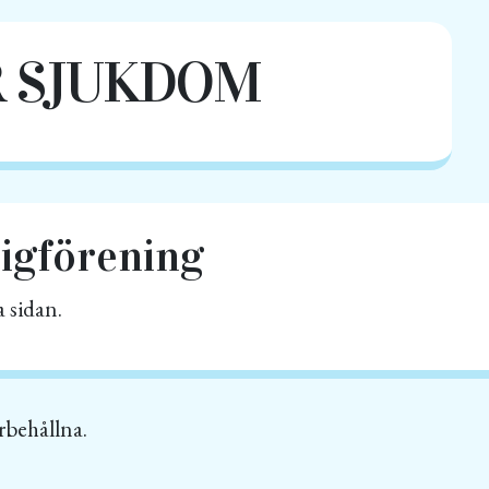
ÄR SJUKDOM
rigförening
 sidan.
örbehållna.